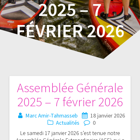
2025 – 7
FÉVRIER 2026
Assemblée Générale
Navigation
2025 – 7 février 2026
de
l’article
Marc Amir-Tahmasseb
18 janvier 2026
Actualités
0
Le samedi 17 janvier 2026 s’est tenue notre