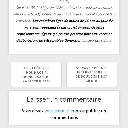
statuts).
Suite à l’AGE du 17 janvier 2026, sont électeurs tous les membres
définis à l’article V, adhérents depuis plus de 12 mois et à jour de leur
cotisation.
Les membres âgés de moins de 16 ans au jour du
vote sont représentés par un, et un seul, de leurs
représentants légaux qui pourra prendre part aux votes et
délibérations de l’Assemblée Générale.
(article X des statuts)
ARTICLE
ARTICLE
PRÉCÉDENT :
SUIVANT :
RÉGATE
PRÉCÉDENT
SUIVANT
INTERNATIONALE
HOMMAGE À
:
:
DE BOULOGNE SUR
BRUNO DAZEUR –
MER
24 JANVIER 2026
Laisser un commentaire
Vous devez
vous connecter
pour publier un
commentaire.