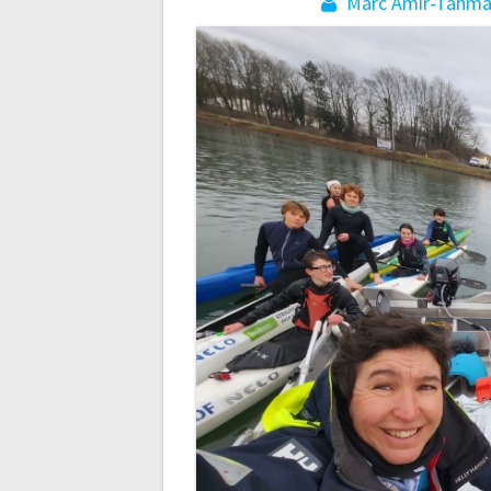
de
Marc Amir-Tahma
l’article