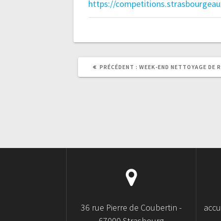
https://competitions.strasbourgea
ARTICLE
PRÉCÉDENT :
WEEK-END NETTOYAGE DE R
PRÉCÉDENT
:
36 rue Pierre de Coubertin -
accu
67000 Strasbourg