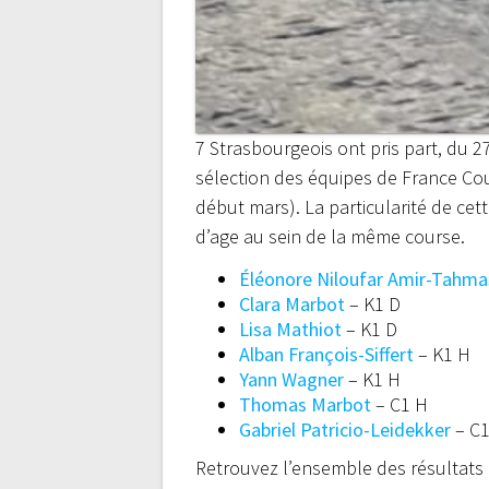
7 Strasbourgeois ont pris part, du 
sélection des équipes de France Cou
début mars). La particularité de cet
d’age au sein de la même course.
Éléonore Niloufar Amir-Tahm
Clara Marbot
– K1 D
Lisa Mathiot
– K1 D
Alban François-Siffert
– K1 H
Yann Wagner
– K1 H
Thomas Marbot
– C1 H
Gabriel Patricio-Leidekker
– C
Retrouvez l’ensemble des résultats d