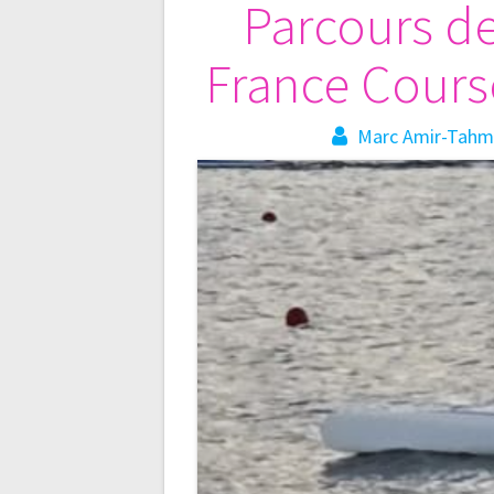
Navigation
Parcours de
de
France Course
l’article
Marc Amir-Tahm