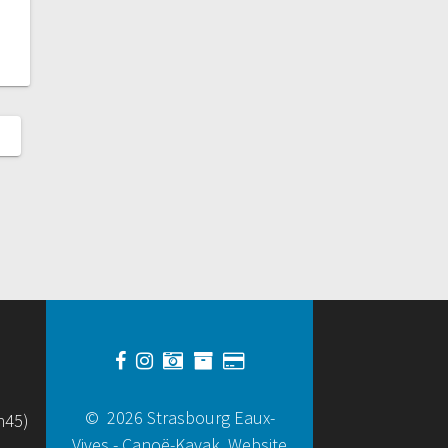
© 2026 Strasbourg Eaux-
h45)
Vives - Canoë-Kayak. Website