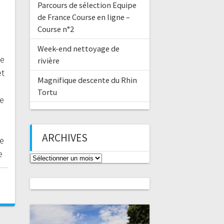
Parcours de sélection Equipe
de France Course en ligne –
Course n°2
Week-end nettoyage de
Le
rivière
et
Magnifique descente du Rhin
Tortu
de
ARCHIVES
le
e
Archives