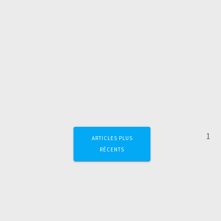
Navigation
Pag
1
ARTICLES PLUS
au
RÉCENTS
sein
des