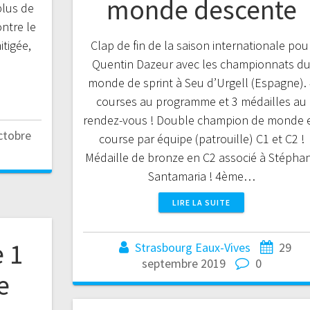
monde descente
plus de
ontre le
tigée,
Clap de fin de la saison internationale pou
Quentin Dazeur avec les championnats d
monde de sprint à Seu d’Urgell (Espagne).
courses au programme et 3 médailles au
rendez-vous ! Double champion de monde 
ctobre
course par équipe (patrouille) C1 et C2 !
Médaille de bronze en C2 associé à Stépha
Santamaria ! 4ème…
LIRE LA SUITE
 1
Strasbourg Eaux-Vives
29
septembre 2019
0
e