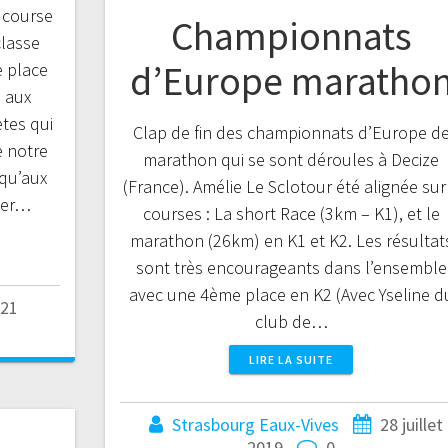
e course
Championnats
classe
d’Europe maratho
e place
s aux
ètes qui
Clap de fin des championnats d’Europe d
e notre
marathon qui se sont déroules à Decize
 qu’aux
(France). Amélie Le Sclotour été alignée sur
ner…
courses : La short Race (3km – K1), et le
marathon (26km) en K1 et K2. Les résultat
sont très encourageants dans l’ensemble
avec une 4ème place en K2 (Avec Yseline d
21
club de…
LIRE LA SUITE
Strasbourg Eaux-Vives
28 juillet
2019
0