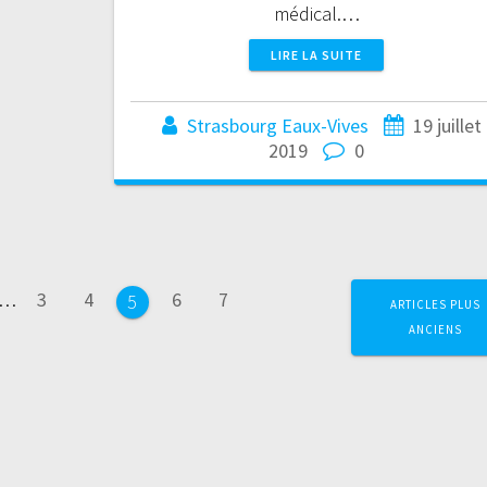
médical.…
LIRE LA SUITE
Strasbourg Eaux-Vives
19 juillet
2019
0
e
Page
Page
Page
Page
…
3
4
6
7
Page
5
ARTICLES PLUS
ANCIENS