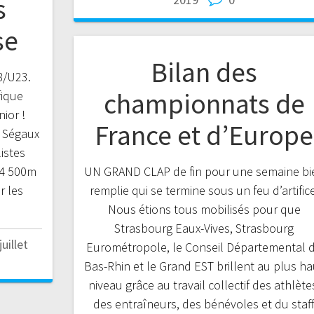
s
se
Bilan des
8/U23.
championnats de
ique
ior !
France et d’Europe
m Ségaux
istes
K4 500m
UN GRAND CLAP de fin pour une semaine bi
r les
remplie qui se termine sous un feu d’artifice
Nous étions tous mobilisés pour que
Strasbourg Eaux-Vives, Strasbourg
juillet
Eurométropole, le Conseil Départemental 
Bas-Rhin et le Grand EST brillent au plus ha
niveau grâce au travail collectif des athlète
des entraîneurs, des bénévoles et du staf