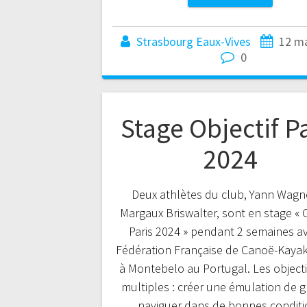
Strasbourg Eaux-Vives
12 m
0
Stage Objectif P
2024
Deux athlètes du club, Yann Wagn
Margaux Briswalter, sont en stage « O
Paris 2024 » pendant 2 semaines av
Fédération Française de Canoë-Kayak
à Montebelo au Portugal. Les objecti
multiples : créer une émulation de 
naviguer dans de bonnes conditi