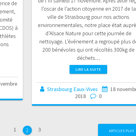
de l’Ill samedi 17 novembre. Après avoir re
ence de
l’oscar de l’action citoyenne en 2017 de la
nement,
ville de Strasbourg pour nos actions
Comité
environnementales, notre place était aupr
(CDOS) à
d’Alsace Nature pour cette journée de
thlètes
nettoyage. L’événement a regroupé plus d
ions
200 bénévoles qui ont récoltés 300kg de
déchets…
LIRE LA SUITE
ovembre
Strasbourg Eaux-Vives
18 novemb
2018
0
Page
Page
1
3
Page
2
ARTICLES PLUS