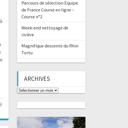
Parcours de sélection Equipe
de France Course en ligne –
Course n°2
à
Week-end nettoyage de
rivière
a
Magnifique descente du Rhin
x
Tortu
se
ARCHIVES
Archives
9