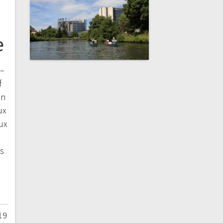
e
 –
f
on
ux
ux
s
19