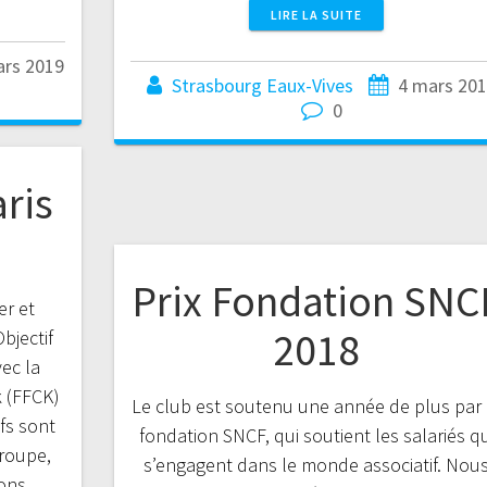
LIRE LA SUITE
ars 2019
Strasbourg Eaux-Vives
4 mars 20
0
aris
Prix Fondation SNC
er et
2018
bjectif
ec la
 (FFCK)
Le club est soutenu une année de plus par 
fs sont
fondation SNCF, qui soutient les salariés qu
groupe,
s’engagent dans le monde associatif. Nou
ons