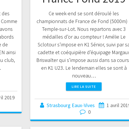
t des
Ce week-end se sont déroulé les
 ! Comme
championnats de France de Fond (5000m) 
 avons
Temple-sur-Lot. Nous repartons avec 3
 abords
médailles d’or au compteur ! Amélie Le
e de
Sclotour s’impose en K1 Sénior, suivi par s
EN ainsi
cadette et coéquipière d’équipage Margau
u club,
Briswalter qui s’impose aussi dans sa cour
…
en K1 U23. Le lendemain elles se sont à
nouveau…
LIRE LA SUITE
ril 2019
Strasbourg Eaux-Vives
1 avril 201
0