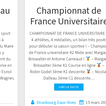
eau
Championnat de
France Universitair
« sport
CHAMPIONNAT DE FRANCE UNIVERSITAIRE
 à
4 athlètes, 4 médailles, un bilan très positi
du Maire
pour débuter la saison sportive ! – Champi
s y
de France universitaire K2 Mixte avec Marga
ent du
Briswalter et Antoine Carreaud !
– Marga
urse en
Briswalter 3ème K1 Course en ligne
–
e Esnol
Robin Godel 3ème K1 descente
– Nicola
 Wagner,
Dalleau 3ème C1 descente…
LIRE LA SUITE
Strasbourg Eaux-Vives
15 mars 20