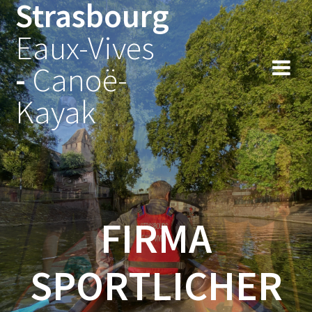
Strasbourg
Skip
to
Eaux-Vives
content
-
Canoë-
Kayak
FIRMA
SPORTLICHER